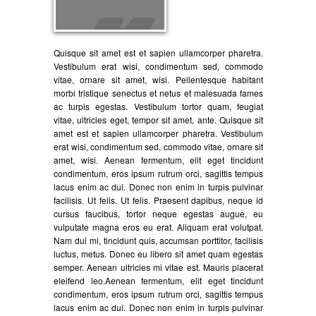
Quisque sit amet est et sapien ullamcorper pharetra.
Vestibulum erat wisi, condimentum sed, commodo
vitae, ornare sit amet, wisi. Pellentesque habitant
morbi tristique senectus et netus et malesuada fames
ac turpis egestas. Vestibulum tortor quam, feugiat
vitae, ultricies eget, tempor sit amet, ante. Quisque sit
amet est et sapien ullamcorper pharetra. Vestibulum
erat wisi, condimentum sed, commodo vitae, ornare sit
amet, wisi. Aenean fermentum, elit eget tincidunt
condimentum, eros ipsum rutrum orci, sagittis tempus
lacus enim ac dui. Donec non enim in turpis pulvinar
facilisis. Ut felis. Ut felis. Praesent dapibus, neque id
cursus faucibus, tortor neque egestas augue, eu
vulputate magna eros eu erat. Aliquam erat volutpat.
Nam dui mi, tincidunt quis, accumsan porttitor, facilisis
luctus, metus. Donec eu libero sit amet quam egestas
semper. Aenean ultricies mi vitae est. Mauris placerat
eleifend leo.Aenean fermentum, elit eget tincidunt
condimentum, eros ipsum rutrum orci, sagittis tempus
lacus enim ac dui. Donec non enim in turpis pulvinar