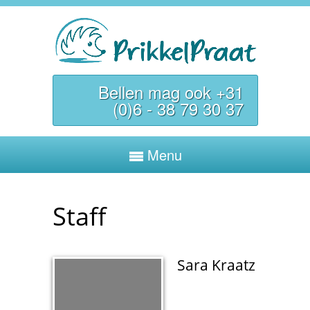
Bellen mag ook +31
(0)6 - 38 79 30 37
Menu
Staff
Sara Kraatz